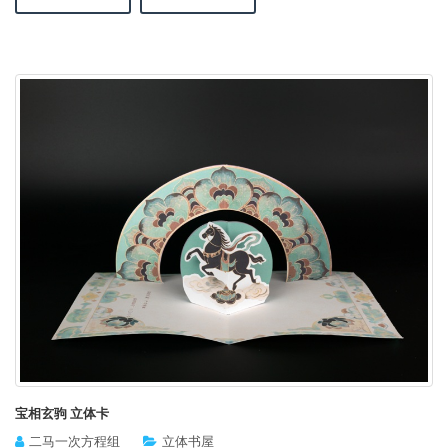
宝相玄驹 立体卡
二马一次方程组
立体书屋