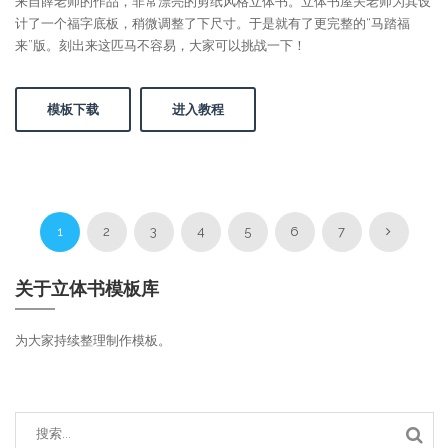
来自薛老师的作品，非常漂亮的剪纸风格立体书。立体书屋关老师为其设
计了一个福字底板，稍微调整了下尺寸。于是就有了更完整的“马踏福
来”版。刻出来这匹马不容易，大家可以挑战一下！
模板下载
进入教程
1
2
3
4
5
6
7
关于立体书模板库
为大家持续整理制作模板。