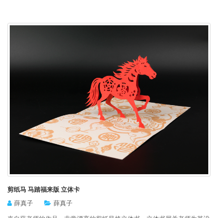
剪纸马 马踏福来版 立体卡
薛真子
薛真子