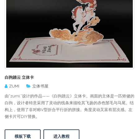
白驹踏云 立体卡
ZUMI
立体书屋
由“zumi.”设计的作品——《白驹踏云》立体卡。画面的主体是一匹矫健的
白驹，设计者特意采用了灵动的线条来描绘其飞扬的赤色鬃毛与马尾。结
构上，使用了非对称V型折合平行折的拼接。角度灵动又富有层次感。左
侧卡片可DIY替换。
模板下载
进入教程